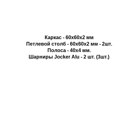
КОНТАКТЫ:
Телефон:
+375 29 70 40 300
Каркас - 60х60х2 мм
+375 29 70 20 320
Петлевой столб - 60х60х2 мм - 2шт.
Полоса - 40х4 мм.
Email:
sales@centr-poliva.by
Шарниры Jocker Alu - 2 шт. (3шт.)
Мессенджеры:
Адрес
:
ШОУ-РУМ г. Брест, ул. Карьерная д. 12, ТЦ
«ДОМ», офис 202